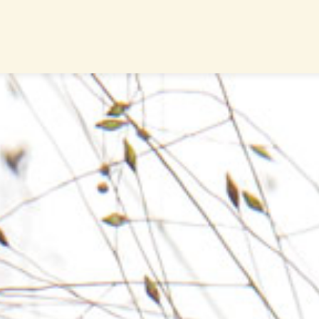
nyme Bestattung
mische Bestattung
edhofsadressen
AKTUELLES & JOBS & 
Aktuelle Nachrichten
Magazin
Stellenangebote
Videos