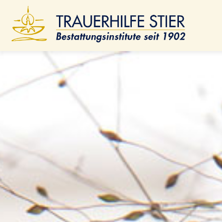
Ano
Isla
Fri
ÜBER UNS
Menschen
Standorte
Geschichte
Qualität
Modern Embalming