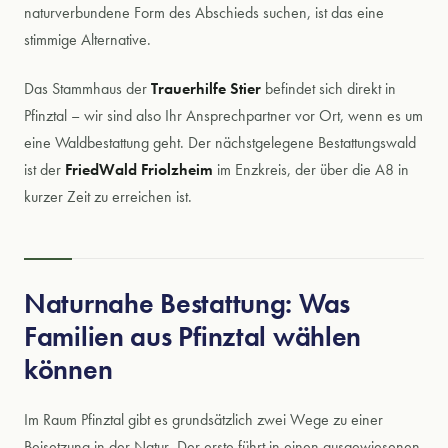
Standorte
naturverbundene Form des Abschieds suchen, ist das eine
stimmige Alternative.
Geschichte
Häufige Fragen
Qualität
Das Stammhaus der
Trauerhilfe Stier
befindet sich direkt in
Pfinztal – wir sind also Ihr Ansprechpartner vor Ort, wenn es um
Modern Embalming
eine Waldbestattung geht. Der nächstgelegene Bestattungswald
Engagement & Sponsoring
ist der
FriedWald Friolzheim
im Enzkreis, der über die A8 in
kurzer Zeit zu erreichen ist.
AKTUELLES & JOBS & VIDEOS
Naturnahe Bestattung: Was
Aktuelle Nachrichten
Familien aus Pfinztal wählen
Magazin
können
Stellenangebote
Im Raum Pfinztal gibt es grundsätzlich zwei Wege zu einer
Videos
Beisetzung in der Natur. Der erste führt in einen ausgewiesenen