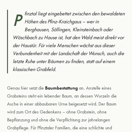
Naturnahe Bestattung ab Pfinztal
Online-Kataloge
Pfinztal liegt eingebettet zwischen den bewaldeten
Online-Services
Was ist eine Baumbestattung?
Höhen des Pfinz-Kraichgaus – wer in
Berghausen, Söllingen, Kleinsteinbach oder
Broschüren & Kurzvideos
FriedWald Friolzheim
Wöschbach zu Hause ist, hat den Wald meist direkt vor
Vorträge, Führungen, FAQ
der Haustür. Für viele Menschen wächst aus dieser
Anfahrt ab Pfinztal
Verbundenheit mit der Landschaft der Wunsch, auch die
Trauerkultur
letzte Ruhe unter Bäumen zu finden, statt auf einem
Trauerknigge
Ablauf der Beisetzung
klassischen Grabfeld.
Grüne Linie
Grabarten
Genau hier setzt die
Baumbestattung
an. Anstelle eines
Grabsteins steht ein lebender Baum, an dessen Wurzeln die
Kosten
Asche in einer abbaubaren Urne beigesetzt wird. Der Baum
ÜBER UNS
wird zum Ort des Gedenkens – ohne Grabstein, ohne
Naturnah auf Pfinztaler Friedhöfen
Menschen
Bepflanzung und ohne die Verpflichtung zur jahrelangen
Grabpflege. Für Pfinztaler Familien, die eine schlichte und
Trauerhilfe Stier Pfinztal