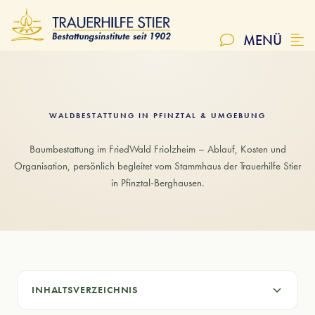
Friedhofsadressen
SCHLIESSEN
MENÜ
NATUR- & WALDBESTATTUNG
FriedWald®
WALDBESTATTUNG IN PFINZTAL & UMGEBUNG
Seebestattung
Baumbestattung im FriedWald Friolzheim – Ablauf, Kosten und
Organisation, persönlich begleitet vom Stammhaus der Trauerhilfe Stier
Naturbestattungen
in Pfinztal-Berghausen.
Reerdigung
Edelsteinbestattung & Kristalle
INHALTSVERZEICHNIS
RATGEBER & SERVICE