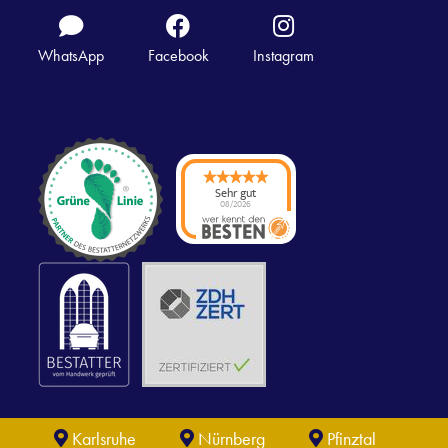
WhatsApp
Facebook
Instagram
Sehr gut
08/2026
Trauerhilfe Stier
Karlsruhe
hat
4.91
von
5
Sternen |
375
Trauerhilfe Stier
Karlsruhe
Bewertungen
auf
werkenntdenBESTEN.de
Karlsruhe
Nürnberg
Pfinztal