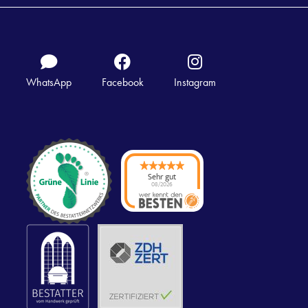
WhatsApp
Facebook
Instagram
Sehr gut
08/2026
Trauerhilfe Stier
Karlsruhe
hat
4.91
von
5
Sternen |
375
Trauerhilfe Stier
Karlsruhe
Bewertungen
auf
werkenntdenBESTEN.de