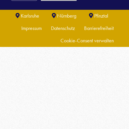
Karlsruhe
Nürnberg
Pfinztal
Impressum
Datenschutz
Barrierefreiheit
Cookie-Consent verwalten