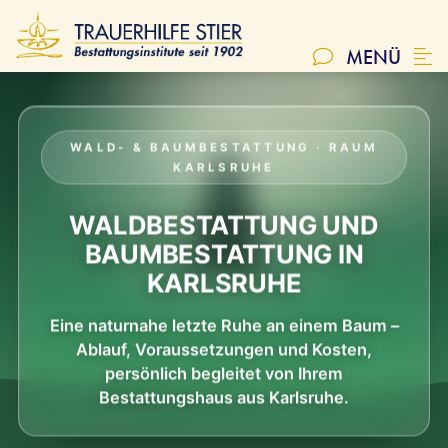
Friedhofsadressen
SCH
MENÜ
NATUR- & WALDBESTATTUNG
WALD- & BAUMBESTATTUNG · RAUM
FriedWald®
KARLSRUHE
Seebestattung
WALDBESTATTUNG UND
BAUMBESTATTUNG IN
Naturbestattungen
KARLSRUHE
Reerdigung
Eine naturnahe letzte Ruhe an einem Baum –
Edelsteinbestattung & Kristalle
Ablauf, Voraussetzungen und Kosten,
persönlich begleitet von Ihrem
Bestattungshaus aus Karlsruhe.
RATGEBER & SERVICE