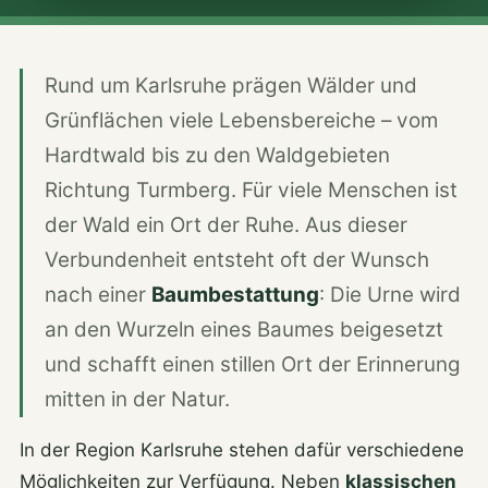
Online-Kataloge
Online-Services
Rund um Karlsruhe prägen Wälder und
Broschüren & Kurzvideos
Grünflächen viele Lebensbereiche – vom
Hardtwald bis zu den Waldgebieten
Vorträge, Führungen, FAQ
Richtung Turmberg. Für viele Menschen ist
Trauerkultur
der Wald ein Ort der Ruhe. Aus dieser
Trauerknigge
Verbundenheit entsteht oft der Wunsch
Grüne Linie
nach einer
Baumbestattung
: Die Urne wird
an den Wurzeln eines Baumes beigesetzt
und schafft einen stillen Ort der Erinnerung
ÜBER UNS
mitten in der Natur.
Menschen
In der Region Karlsruhe stehen dafür verschiedene
Möglichkeiten zur Verfügung. Neben
klassischen