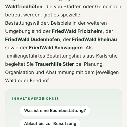
Standorte
Waldfriedhöfen
, die von Städten oder Gemeinden
Geschichte
betreut werden, gibt es spezielle
Bestattungswälder. Beispiele in der weiteren
Qualität
Umgebung sind der
FriedWald Friolzheim
, der
Modern Embalming
FriedWald Dudenhofen
, der
FriedWald Rheinau
Engagement & Sponsoring
sowie der
FriedWald Schwaigern
. Als
familiengeführtes Bestattungshaus aus Karlsruhe
begleitet Sie
Trauerhilfe Stier
bei Planung,
AKTUELLES & JOBS & VIDEOS
Organisation und Abstimmung mit dem jeweiligen
Wald oder Friedhof.
Aktuelle Nachrichten
Magazin
INHALTSVERZEICHNIS
Stellenangebote
Was ist eine Baumbestattung?
Videos
Ablauf bis zur Beisetzung