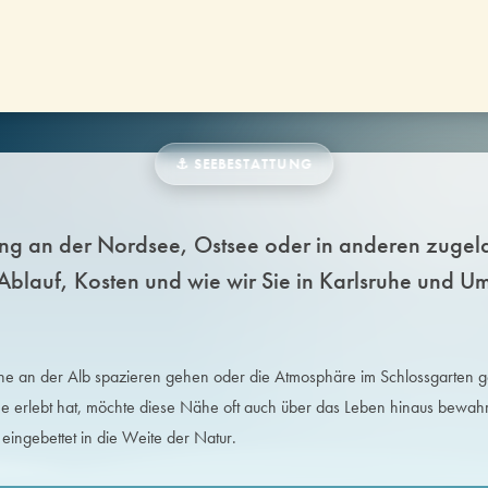
nyme Bestattung
mische Bestattung
edhofsadressen
⚓ SEEBESTATTUNG
AKTUELLES & JOBS & 
ung an der Nordsee, Ostsee oder in anderen zugel
u Ablauf, Kosten und wie wir Sie in Karlsruhe und 
Aktuelle Nachrichten
Magazin
erne an der Alb spazieren gehen oder die Atmosphäre im Schlossgarten 
Stellenangebote
 erlebt hat, möchte diese Nähe oft auch über das Leben hinaus bewah
Videos
eingebettet in die Weite der Natur.