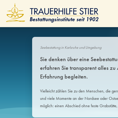
Ano
Isla
Fri
Seebestattung in Karlsruhe und Umgebung
ÜBER UNS
Sie denken über eine Seebestatt
erfahren Sie transparent alles z
Menschen
Erfahrung begleiten.
Standorte
Vielleicht zählen Sie zu den Menschen, die g
Geschichte
und viele Momente an der Nordsee oder Ostsee
Qualität
möglich: einen Abschied ohne feste Grabstätte, 
Modern Embalming