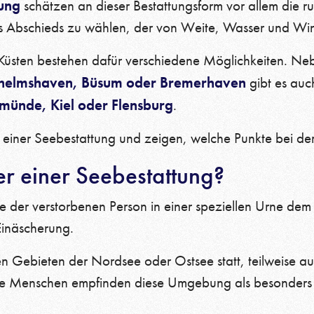
ung
schätzen an dieser Bestattungsform vor allem die 
es Abschieds zu wählen, der von Weite, Wasser und Win
 Küsten bestehen dafür verschiedene Möglichkeiten. Ne
helmshaven, Büsum oder Bremerhaven
gibt es auc
ünde, Kiel oder Flensburg
.
 einer Seebestattung und zeigen, welche Punkte bei de
r einer Seebestattung?
he der verstorbenen Person in einer speziellen Urne de
Einäscherung.
en Gebieten der Nordsee oder Ostsee statt, teilweise a
le Menschen empfinden diese Umgebung als besonders p